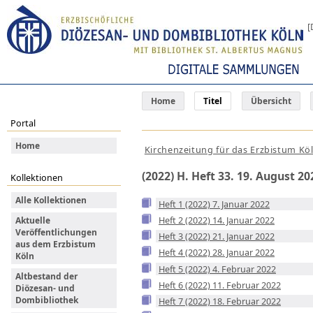
[
Home
Titel
Übersicht
Portal
Home
Kirchenzeitung für das Erzbistum Kö
(2022) H. Heft 33. 19. August 20
Kollektionen
Alle Kollektionen
Heft 1 (2022) 7. Januar 2022
Heft 2 (2022) 14. Januar 2022
Aktuelle
Veröffentlichungen
Heft 3 (2022) 21. Januar 2022
aus dem Erzbistum
Heft 4 (2022) 28. Januar 2022
Köln
Heft 5 (2022) 4. Februar 2022
Altbestand der
Heft 6 (2022) 11. Februar 2022
Diözesan- und
Dombibliothek
Heft 7 (2022) 18. Februar 2022