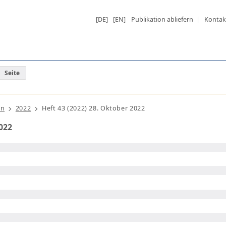
[DE]
[EN]
Publikation abliefern
|
Kontak
Seite
ln
2022
Heft 43 (2022) 28. Oktober 2022
2022