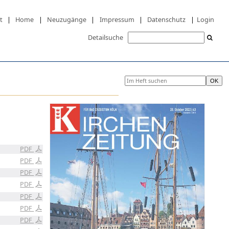
t
|
Home
|
Neuzugänge
|
Impressum
|
Datenschutz
|
Login
Detailsuche
PDF
PDF
PDF
PDF
PDF
PDF
PDF