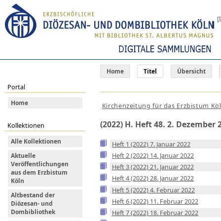
[
Home
Titel
Übersicht
Portal
Home
Kirchenzeitung für das Erzbistum Kö
(2022) H. Heft 48. 2. Dezember 
Kollektionen
Alle Kollektionen
Heft 1 (2022) 7. Januar 2022
Heft 2 (2022) 14. Januar 2022
Aktuelle
Veröffentlichungen
Heft 3 (2022) 21. Januar 2022
aus dem Erzbistum
Heft 4 (2022) 28. Januar 2022
Köln
Heft 5 (2022) 4. Februar 2022
Altbestand der
Heft 6 (2022) 11. Februar 2022
Diözesan- und
Dombibliothek
Heft 7 (2022) 18. Februar 2022