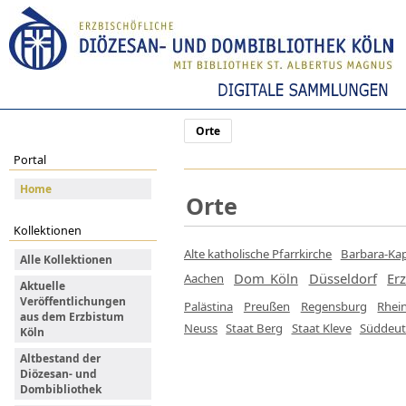
Orte
Portal
Home
Orte
Kollektionen
Alte katholische Pfarrkirche
Barbara-Kap
Alle Kollektionen
Dom Köln
Düsseldorf
Erz
Aachen
Aktuelle
Veröffentlichungen
Palästina
Preußen
Regensburg
Rhei
aus dem Erzbistum
Neuss
Staat Berg
Staat Kleve
Süddeut
Köln
Altbestand der
Diözesan- und
Dombibliothek