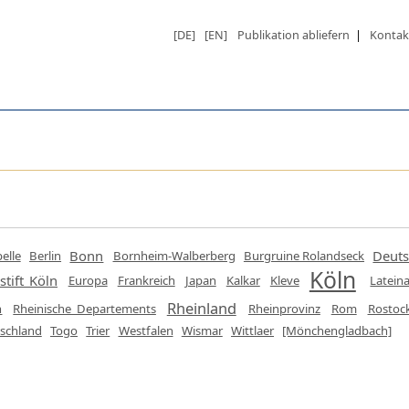
[DE]
[EN]
Publikation abliefern
|
Kontak
Bonn
Deuts
elle
Berlin
Bornheim-Walberberg
Burgruine Rolandseck
Köln
stift Köln
Europa
Frankreich
Japan
Kalkar
Kleve
Latein
Rheinland
n
Rheinische Departements
Rheinprovinz
Rom
Rostoc
schland
Togo
Trier
Westfalen
Wismar
Wittlaer
[Mönchengladbach]