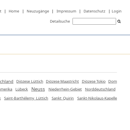
t
|
Home
|
Neuzugänge
|
Impressum
|
Datenschutz
|
Login
Detailsuche
chland
Diözese Lüttich
Diözese Maastricht
Diözese Tokio
Dom
Neuss
amerika
Lübeck
Niederrhein-Gebiet
Norddeutschland
k
Saint-Barthélemy Lüttich
Sankt Quirin
Sankt-Nikolaus-Kapelle