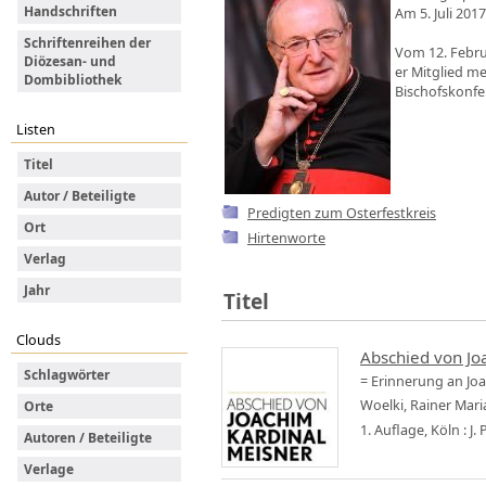
Handschriften
Am 5. Juli 201
Schriftenreihen der
Vom 12. Febru
Diözesan- und
er Mitglied m
Dombibliothek
Bischofskonfe
Listen
Titel
Autor / Beteiligte
Predigten zum Osterfestkreis
Ort
Hirtenworte
Verlag
Jahr
Titel
Clouds
Abschied von Jo
Schlagwörter
= Erinnerung an Jo
Woelki, Rainer Mari
Orte
1. Auflage, Köln : J
Autoren / Beteiligte
Verlage