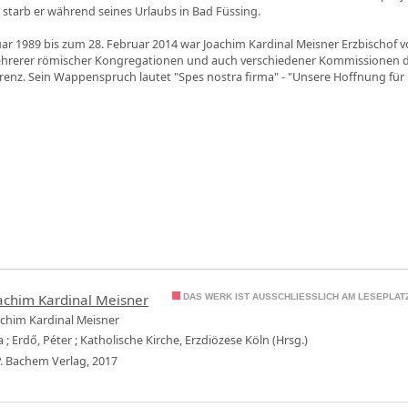
7 starb er während seines Urlaubs in Bad Füssing.
ar 1989 bis zum 28. Februar 2014 war Joachim Kardinal Meisner Erzbischof 
ehrerer römischer Kongregationen und auch verschiedener Kommissionen 
renz. Sein Wappenspruch lautet "Spes nostra firma" - "Unsere Hoffnung für E
achim Kardinal Meisner
DAS WERK IST AUSSCHLIESSLICH AM LESEPLATZ
achim Kardinal Meisner
a
;
Erdő, Péter
;
Katholische Kirche, Erzdiözese Köln (Hrsg.)
. P. Bachem Verlag, 2017