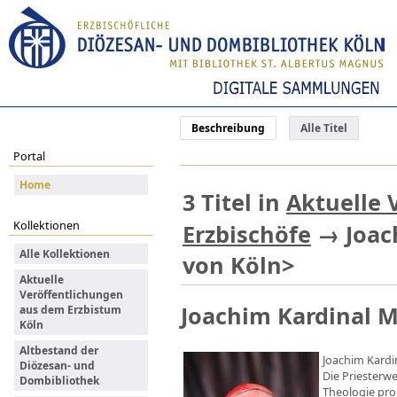
Beschreibung
Alle Titel
Portal
Home
3
Titel
in
Aktuelle 
Kollektionen
Erzbischöfe
→
Joac
Alle Kollektionen
von Köln>
Aktuelle
Veröffentlichungen
Joachim Kardinal Me
aus dem Erzbistum
Köln
Altbestand der
Joachim Kardi
Diözesan- und
Die Priesterw
Dombibliothek
Theologie prom