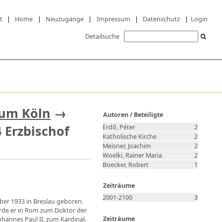
t
|
Home
|
Neuzugänge
|
Impressum
|
Datenschutz
|
Login
Detailsuche
tum Köln
→
Autoren / Beteiligte
 Erzbischof
Erdő, Péter
2
Katholische Kirche
2
Meisner, Joachim
2
Woelki, Rainer Maria
2
Boecker, Robert
1
Zeiträume
2001-2100
3
ber 1933 in Breslau geboren.
urde er in Rom zum Doktor der
Zeiträume
ohannes Paul II. zum Kardinal.