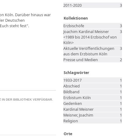
2011-2020
3
von Köln. Darüber hinaus war
Kollektionen
der Deutschen
uch steht fest".
Erzbischöfe
3
Joachim Kardinal Meisner
3
<1989 bis 2014 Erzbischof von
Köln>
Aktuelle Veröffentlichungen
3
aus dem Erzbistum Köln
Presse und Medien
2
Schlagwörter
1933-2017
1
Abschied
1
Bildband
1
Erzbistum Köln
1
 IN DER BIBLIOTHEK VERFÜGBAR.
Gedenken
1
Kardinal Meisner
1
Meisner, Joachim
1
Religion
1
Orte