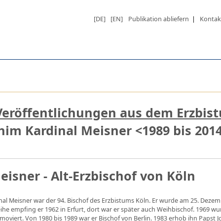
[DE]
[EN]
Publikation abliefern
|
Kontak
Veröffentlichungen aus dem Erzbis
him Kardinal Meisner <1989 bis 2014
isner - Alt-Erzbischof von Köln
nal Meisner war der 94. Bischof des Erzbistums Köln. Er wurde am 25. Dezem
eihe empfing er 1962 in Erfurt, dort war er später auch Weihbischof. 1969 w
oviert. Von 1980 bis 1989 war er Bischof von Berlin. 1983 erhob ihn Papst J