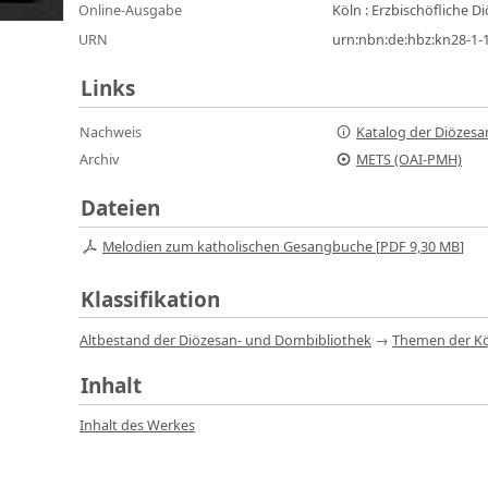
Online-Ausgabe
Köln : Erzbischöfliche 
URN
urn:nbn:de:hbz:kn28-1
Links
Nachweis
Katalog der Diözesa
Archiv
METS (OAI-PMH)
Dateien
Melodien zum katholischen Gesangbuche [
PDF
9,30 MB
]
Klassifikation
Altbestand der Diözesan- und Dombibliothek
→
Themen der Kö
Inhalt
Inhalt des Werkes