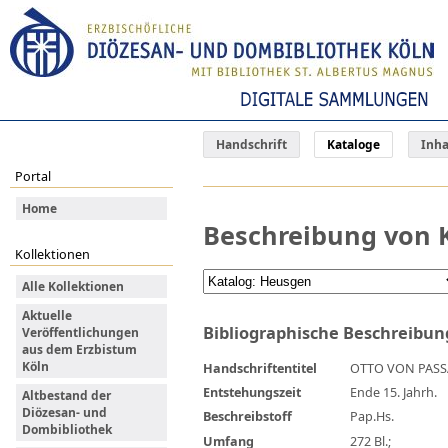
Handschrift
Kataloge
Inha
Portal
Home
Beschreibung von K
Kollektionen
Alle Kollektionen
Aktuelle
Bibliographische Beschreibun
Veröffentlichungen
aus dem Erzbistum
Köln
Handschriftentitel
OTTO VON PAS
Entstehungszeit
Ende 15. Jahrh.
Altbestand der
Diözesan- und
Beschreibstoff
Pap.Hs.
Dombibliothek
Umfang
272 Bl.;