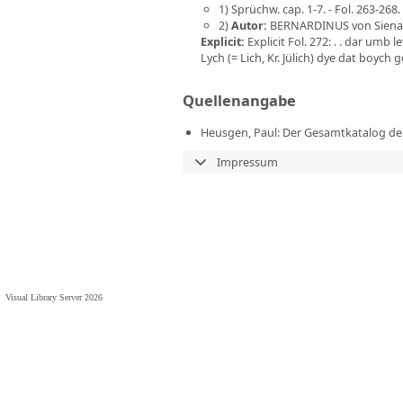
1) Sprüchw. cap. 1-7. - Fol. 263-268.
2)
Autor
:
BERNARDINUS von Siena (e
Explicit
:
Explicit Fol. 272: . . dar um
Lych (= Lich, Kr. Jülich) dye dat boyc
Quellenangabe
Heusgen, Paul: Der Gesamtkatalog der
Impressum
Visual Library Server 2026