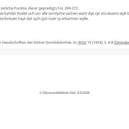
tliche Punkte, die er gepredigt) Fol. 269-272 .
b leve kynder hodet uch vor alle sontlyche sachen want dye zyt vns leuens wylt
h geschreuen hayt dat sych got ouer sy erbarmen wylle.
 Handschriften der Kölner Dombibliothek. In:
JKGV
15 (1933), S. 8-8 [
Digitale
© Diözesanbibliothek Köln, 8.8.2026