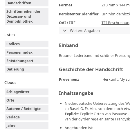
Handschriften
Format
213 mm x 144 
Schriftenreihen der
Persistenter Identifier
urn:nbn:de:hbz:
Diözesan- und
Dombibliothek
OAI / IIIF
TEI-Beschreibun
Weitere Angaben
Listen
Codices
Einband
Personenindex
Brauner Lederband mit schöner Pressun
Entstehungsort
Geschichte der Handschrift
Datierung
Provenienz
Herkunft: "dy s
Clouds
Schlagwörter
Inhaltsangabe
Orte
Niederdeutsche Uebersetzung des Werk
zu Basel, O. Fr. Min., von dem noch etw
Autoren / Beteiligte
Explicit
:
Explicit: Otten van Pasauwe . 
Verlage
van der dyrder regelen sante Francy
Jahre
Angebunden ist: