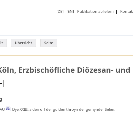
[DE]
[EN]
Publikation abliefern
|
Kontak
lt
Übersicht
Seite
öln, Erzbischöfliche Diözesan- und
g
SAU
: Dye XXIIII alden off der gulden throyn der gemynder Selen.