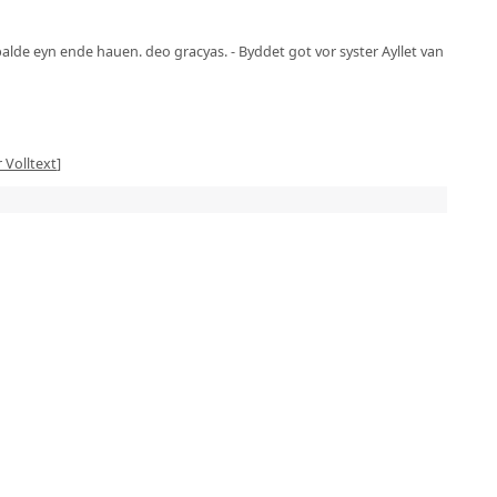
 balde eyn ende hauen. deo gracyas. - Byddet got vor syster Ayllet van
r Volltext
]