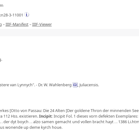
mm
kn28-3-11001
g
–
IIIF-Manifest
–
IIIF-Viewer
g.
ustere van Lynnych". - Dr. W. Wahlenberg
, Juliacensis.
es [Otto von Passau: Die 24 Alten [Der goldene Thron der minnenden Seele
a 112 Hss. existieren.
Incipit
:
Incipit Fol. 1 dieses vorn defekten Exemplares:
. . der dyt boych . . alzo samen gemacht und vollen bracht hayt . . 1386 Li.htm
skus wonende up deme kyrch houe.