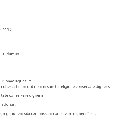
7 sqq.)
 laudamus."
.
 184 haec leguntur: "
laesiasticum ordinem in sancta religione conservare digneris;
ate conservare digneris,
am dones;
gregationem sibi commissam conservare digneris" cet.