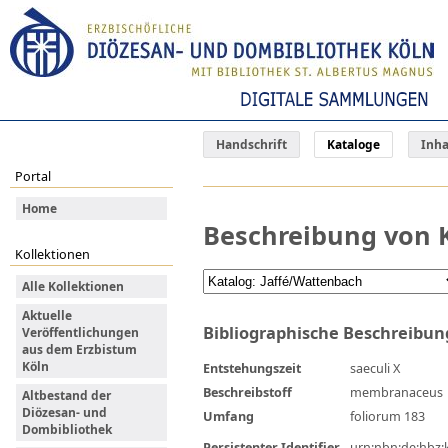
Handschrift
Kataloge
Inha
Portal
Home
Beschreibung von K
Kollektionen
Alle Kollektionen
Aktuelle
Bibliographische Beschreibun
Veröffentlichungen
aus dem Erzbistum
Köln
Entstehungszeit
saeculi X
Beschreibstoff
membranaceus
Altbestand der
Diözesan- und
Umfang
foliorum 183
Dombibliothek
Persistenter Identifier
urn:nbn:de:hbz: