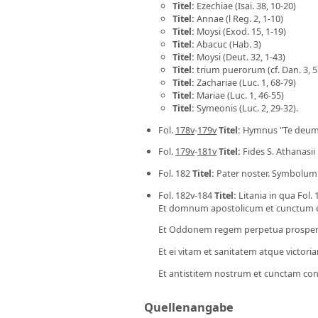
Titel
:
Ezechiae (Isai. 38, 10-20)
Titel
:
Annae (l Reg. 2, 1-10)
Titel
:
Moysi (Exod. 15, 1-19)
Titel
:
Abacuc (Hab. 3)
Titel
:
Moysi (Deut. 32, 1-43)
Titel
:
trium puerorum (cf. Dan. 3, 5
Titel
:
Zachariae (Luc. 1, 68-79)
Titel
:
Mariae (Luc. 1, 46-55)
Titel
:
Symeonis (Luc. 2, 29-32).
Fol.
178v
-
179v
Titel
:
Hymnus "Te deum
Fol.
179v
-
181v
Titel
:
Fides S. Athanasii
Fol. 182
Titel
:
Pater noster. Symbolum
Fol. 182v-184
Titel
:
Litania in qua Fol.
Et domnum apostolicum et cunctum ecc
Et Oddonem regem perpetua prosperit
Et ei vitam et sanitatem atque victori
Et antistitem nostrum et cunctam con
Quellenangabe