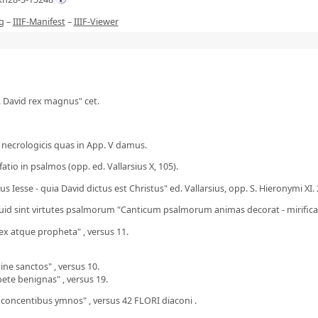
g
–
IIIF-Manifest
–
IIIF-Viewer
 . David rex magnus" cet.
necrologicis quas in App. V damus.
atio in psalmos (opp. ed. Vallarsius X, 105).
ius Iesse - quia David dictus est Christus" ed. Vallarsius, opp. S. Hieronymi XI.
quid sint virtutes psalmorum "Canticum psalmorum animas decorat - mirificab
rex atque propheta" , versus 11.
ne sanctos" , versus 10.
te benignas" , versus 19.
cis concentibus ymnos" , versus 42 FLORI diaconi .