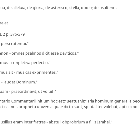
, de alleluia, de gloria; de asterisco, stella, obolo; de psalterio.
e et
I. 2 p. 376-379
- perscrutemur."
menon - omnes psalmos dicit esse Daviticos."
mus - conpletiva perfectio."
nimus ait - musicas exprimentes."
s - laudet Dominum."
am - praeordinavit, ut voluit."
rio Commentarii initium hoc est:"Beatus vir." Tria hominum generalia peccat
tissimus propheta universa quae dicta sunt, spiritaliter volebat, aptissimo 
llus eram inter fratres - abstuli obprobrium a filiis Israhel."