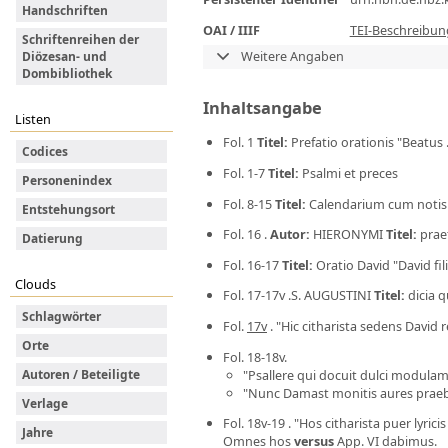
Handschriften
OAI / IIIF
TEI-Beschreibun
Schriftenreihen der
Weitere Angaben
Diözesan- und
Dombibliothek
Inhaltsangabe
Listen
Fol. 1
Titel
:
Prefatio orationis "Beatus
Codices
Fol. 1-7
Titel
:
Psalmi et preces
Personenindex
Fol. 8-15
Titel
:
Calendarium cum notis 
Entstehungsort
Fol. 16 .
Autor
:
HIERONYMI
Titel
:
praef
Datierung
Fol. 16-17
Titel
:
Oratio David "David fil
Clouds
Fol. 17-17v .S. AUGUSTINI
Titel
:
dicia 
Schlagwörter
Fol.
17v
. "Hic citharista sedens David 
Orte
Fol. 18-18v.
"Psallere qui docuit dulci modulami
Autoren / Beteiligte
"Nunc Damast monitis aures praebe
Verlage
Fol. 18v-19 . "Hos citharista puer lyri
Jahre
Omnes hos
versus
App. VI dabimus.