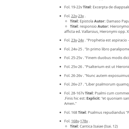
Fol. 19-22v
Titel
:
Excerpta de diappsalma
Fol.
22v
-
23v
.
Titel
:
Epistola
Autor
:
Damaso Papa
Titel
:
responsio
Autor
:
Hieronymo
afficta ed. Vallarsius, Hieronymi opp. X
Fol.
23v
-
24v
. "Prophetia est aspiracio 
Fol. 24v-25 . "In primo libro paralipo
Fol. 25-25v . "Finem duobus modis dici
Fol. 25v-26 . "Psalterium est ut Hiero
Fol. 26-26v . "Nunc autem exposuimu
Fol. 26v-27 . "Liber psalmorum quamqu
Fol. 28-167v
Titel
:
Psalmi cum commenta
.Finis hic est:
Explicit
:
"et quoniam sanc
Amen."
Fol. 168
Titel
:
Psalmus repudiandus "Pusi
Fol.
168v
-
178v
.
Titel
:
Cantica Isaiae (Isai. 12)