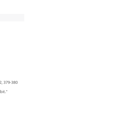
 2, 379-380
it."