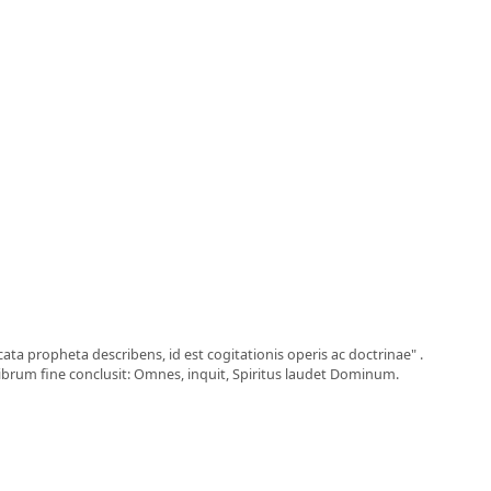
a propheta describens, id est cogitationis operis ac doctrinae" .
librum fine conclusit: Omnes, inquit, Spiritus laudet Dominum.