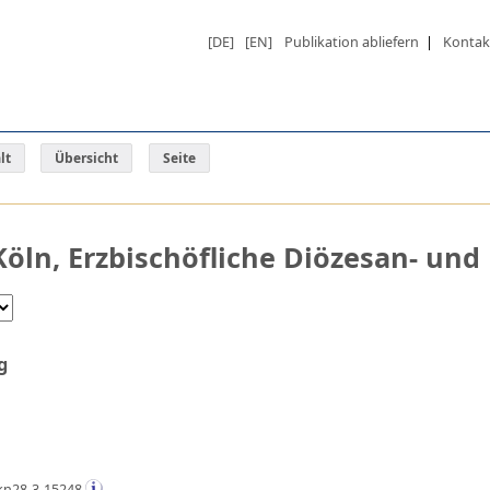
[DE]
[EN]
Publikation abliefern
|
Kontak
lt
Übersicht
Seite
öln, Erzbischöfliche Diözesan- und
g
kn28-3-15248