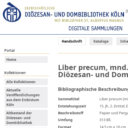
[
Handschrift
Kataloge
Inha
Portal
Home
Liber precum, mnd. 
Diözesan- und Domb
Kollektionen
Alle Kollektionen
Bibliographische Beschreibun
Aktuelle
Veröffentlichungen
Sammeltitel
Liber precum (mi
aus dem Erzbistum
Köln
Entstehungszeit
15. Jh. 2. Dritte
Beschreibstoff
Papier und Per
Altbestand der
Diözesan- und
Umfang
313 Bll.
Dombibliothek
Format
14,5 cm x 10 cm