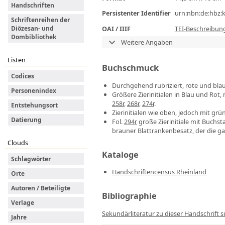
Handschriften
Persistenter Identifier
urn:nbn:de:hbz:
Schriftenreihen der
OAI / IIIF
TEI-Beschreibun
Diözesan- und
Dombibliothek
Weitere Angaben
Listen
Buchschmuck
Codices
Durchgehend rubriziert, rote und bl
Personenindex
Größere Zierinitialen in Blau und Rot
258r
,
268r
,
274r
.
Entstehungsort
Zierinitialen wie oben, jedoch mit gr
Datierung
Fol.
294r
große Zierinitiale mit Buchst
brauner Blattrankenbesatz, der die ga
Clouds
Kataloge
Schlagwörter
Handschriftencensus Rheinland
Orte
Autoren / Beteiligte
Bibliographie
Verlage
Sekundärliteratur zu dieser Handschrift 
Jahre