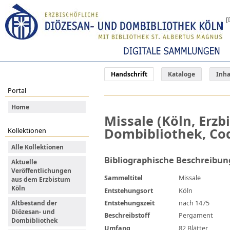
[
Handschrift
Kataloge
Inha
Portal
Home
Missale (Köln, Erzb
Dombibliothek, Cod
Kollektionen
Alle Kollektionen
Bibliographische Beschreibun
Aktuelle
Veröffentlichungen
Sammeltitel
Missale
aus dem Erzbistum
Köln
Entstehungsort
Köln
Entstehungszeit
nach 1475
Altbestand der
Diözesan- und
Beschreibstoff
Pergament
Dombibliothek
Umfang
82 Blätter