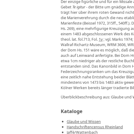
Der einzige figürliche und für ein Missal
Gebet
Te igitur
- der Bitte um gnädige An
trägt hier über ihrem roten Gewand nicht
die Marienverehrung durch die neu etabl
Marienfeste (Beissel 1972, 315ff., 540ff.)
Hs. 269), eine mehrfigurige Kreuzigung a
einem 1483 abgeschlossenen Werk des Köln
theol. lat. fol.713, Fol.
1v
; vgl. Marks 1974
Wallraf-Richartz-Museum, WRM 3606, WRM 1
der Dom Hs. 151 wäre es möglich, daß di
auch auf Leinwand anfertigte. Bei Dom H
etwa 1cm niedriger als der restliche Bu
entstanden sind. Das Kanonbild in Dom Hs
Federzeichnungsranken um das Kreuzigun
eine zeitlich nahe Entstehung beider Blä
mindestens von 1473 bis 1483 aktiv gewe
Kölner Werken bereits länger tradierte B
Überblickbeschreibung aus: Glaube und W
Kataloge
Glaube und Wissen
Handschriftencensus Rheinland
Jaffé/Wattenbach