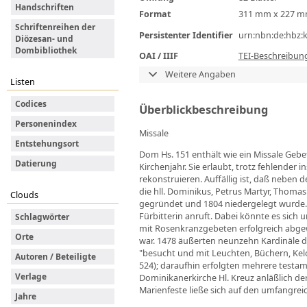
Handschriften
Format
311 mm x 227 
Schriftenreihen der
Persistenter Identifier
urn:nbn:de:hbz:
Diözesan- und
Dombibliothek
OAI / IIIF
TEI-Beschreibun
Weitere Angaben
Listen
Codices
Überblickbeschreibung
Personenindex
Missale
Entstehungsort
Dom Hs. 151 enthält wie ein Missale Gebe
Datierung
Kirchenjahr. Sie erlaubt, trotz fehlender
rekonstruieren. Auffällig ist, daß neben
die hll. Dominikus, Petrus Martyr, Thoma
Clouds
gegründet und 1804 niedergelegt wurde. 
Fürbitterin anruft. Dabei könnte es sic
Schlagwörter
mit Rosenkranzgebeten erfolgreich abg
Orte
war. 1478 äußerten neunzehn Kardinäle d
"besucht und mit Leuchten, Büchern, Kelc
Autoren / Beteiligte
524); daraufhin erfolgten mehrere testa
Verlage
Dominikanerkirche Hl. Kreuz anläßlich d
Marienfeste ließe sich auf den umfangrei
Jahre